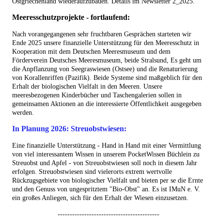
Ostgriechenland wiederaufzubauen. Details im Newsletter 2_2025.
Meeresschutzprojekte - fortlaufend:
Nach vorangegangenen sehr fruchtbaren Gesprächen starteten wir
Ende 2025 unsere finanzielle Unterstützung für den Meeresschutz in
Kooperation mit dem Deutschen Meeresmuseum und dem
Förderverein Deutsches Meeresmuseum, beide Stralsund, Es geht um
die Anpflanzung von Seegraswiesen (Ostsee) und die Renaturierung
von Korallenriffen (Pazifik). Beide Systeme sind maßgeblich für den
Erhalt der biologischen Vielfalt in den Meeren. Unsere
meeresbezogenen Kinderbücher und Taschengalerien sollen in
gemeinsamen Aktionen an die interessierte Öffentlichkeit ausgegeben
werden.
In Planung 2026: Streuobstwiesen:
Eine finanzielle Unterstützung - Hand in Hand mit einer Vermittlung
von viel interessantem Wissen in unserem PocketWissen Büchlein zu
Streuobst und Apfel - von Streuobstwiesen soll noch in diesem Jahr
erfolgen. Streuobstwiesen sind vielerorts extrem wertvolle
Rückzugsgebiete von biologischer Vielfalt und bieten per se die Ernte
und den Genuss von ungespritztem "Bio-Obst" an. Es ist IMuN e. V.
ein großes Anliegen, sich für den Erhalt der Wiesen einzusetzen.
------------------------------------------