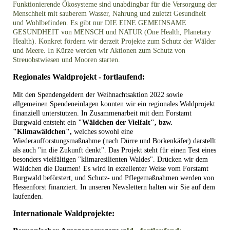
Funktionierende Ökosysteme sind unabdingbar für die Versorgung der
Menschheit mit sauberem Wasser, Nahrung und zuletzt Gesundheit
und Wohlbefinden. Es gibt nur DIE EINE GEMEINSAME
GESUNDHEIT von MENSCH und NATUR (One Health, Planetary
Health). Konkret fördern wir derzeit Projekte zum Schutz der Wälder
und Meere. In Kürze werden wir Aktionen zum Schutz von
Streuobstwiesen und Mooren starten.
Regionales Waldprojekt - fortlaufend:
Mit den Spendengeldern der Weihnachtsaktion 2022 sowie
allgemeinen Spendeneinlagen konnten wir ein regionales Waldprojekt
finanziell unterstützen. In Zusammenarbeit mit dem Forstamt
Burgwald entsteht ein
"Wäldchen der Vielfalt", bzw.
"Klimawäldchen",
welches sowohl eine
Wiederaufforstungsmaßnahme (nach Dürre und Borkenkäfer) darstellt
als auch "in die Zukunft denkt". Das Projekt steht für einen Test eines
besonders vielfältigen "klimaresilienten Waldes". Drücken wir dem
Wäldchen die Daumen! Es wird in exzellenter Weise vom Forstamt
Burgwald beförstert, und Schutz- und Pflegemaßnahmen werden von
Hessenforst finanziert. In unseren Newslettern halten wir Sie auf dem
laufenden.
Internationale Waldprojekte: