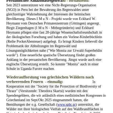
Peruanischer Amazonasregenwa
ld
- fortlaufend:
Seit 2023 unterstützen wir eine Nicht-Regierungs-Organisation
(NGO) in Peru bei der Bewahrung des Regenwaldes unter
gleichzeitiger Wahrnehmung der Interessen der heimischen
Bevölkerung. Dieses I M u N - Projekt wurde von Eckhard W.
Heymann vom Deutschen Primatenzentrum (Göttingen) angeregt.
Birgit Ziegenhagen (I M u N - Mitbegründerin) und Eckhard
Heymann pflegen eine fast 20-jährige Wissenschaftsfreundschaft in
der ökologischen Forschung und haben ein Vorlese-Kinderbüchlein
(Reihe PocketAbenteuer) aufgelegt. Es bringt Kindern liebevoll die
Problematik der Abholzungen im Regenwald und
Lösungsmöglichkeiten nahe ("Wie Monita zur Urwald-Superheldin
wurde"). Eine neuerliche spanische Übersetzung findet großen
Anklang in der peruanischen Bevölkerung. Jüngst wurde auch eine
englische Übersetzung erstellt. So konnte "Monita" auch in einer
Schule in Uganda Furore machen.
Wiederaufforstung von griechischen Wäldern nach
verheerenden Feuern - einmalig:
I
n
Kooperation mit der "Society for the Protection of Biodiversity of
Thrace" (Vorsitzende: Theodora Skartsi) wurden m
it den
Spendengeldern, die wir anlässlich eines medizinischen Kongresses in
Griechenland im Sept/Okt 2025 eingesammelt hatten, die
Bemühungen der o.g. Gesellschaft (
www.spbt.gr
) unterstützt, die
Wälder mit ihrer biologischen Vielfalt auf den Waldbrandflächen in